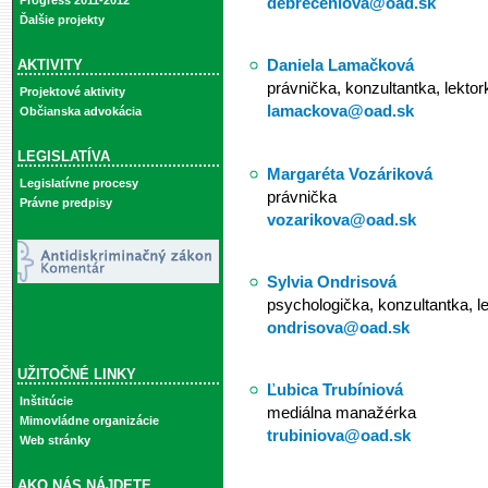
debreceniova@oad.sk
Progress 2011-2012
Ďalšie projekty
Daniela Lamačková
AKTIVITY
právnička, konzultantka, lektor
Projektové aktivity
lamackova@oad.sk
Občianska advokácia
LEGISLATÍVA
Margaréta Vozáriková
Legislatívne procesy
právnička
Právne predpisy
vozarikova@oad.sk
Sylvia Ondrisová
psychologička, konzultantka, l
ondrisova@oad.sk
UŽITOČNÉ LINKY
Ľubica Trubíniová
Inštitúcie
mediálna manažérka
Mimovládne organizácie
trubiniova@oad.sk
Web stránky
AKO NÁS NÁJDETE