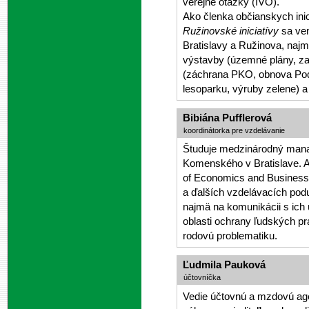
verejné otázky (IVO).
Ako členka občianskych ini
Ružinovské iniciatívy
sa ven
Bratislavy a Ružinova, naj
výstavby (územné plány, z
(záchrana PKO, obnova Podh
lesoparku, výruby zelene) a 
Bibiána Pufflerová
koordinátorka pre vzdelávanie
Študuje medzinárodný mana
Komenského v Bratislave. A
of Economics and Business 
a ďalších vzdelávacích pod
najmä na komunikácii s ich
oblasti ochrany ľudských pr
rodovú problematiku.
Ľudmila Pauková
účtovníčka
Vedie účtovnú a mzdovú age