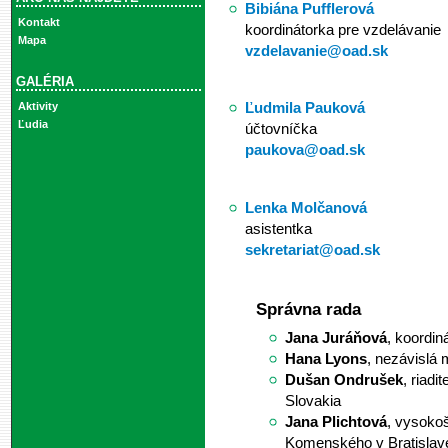
Bibiána Pufflerová
Kontakt
koordinátorka pre vzdelávanie
Mapa
vzdelavanie@oad.sk
GALÉRIA
Ľudmila Pauková
Aktivity
Ľudia
účtovníčka
paukova@oad.sk
Lenka Molčanová
asistentka
sekretariat@oad.sk
Správna rada
Jana Juráňová
, koordi
Hana Lyons
, nezávislá 
Dušan Ondrušek
, riad
Slovakia
Jana Plichtová
, vysokoš
Komenského v Bratislav