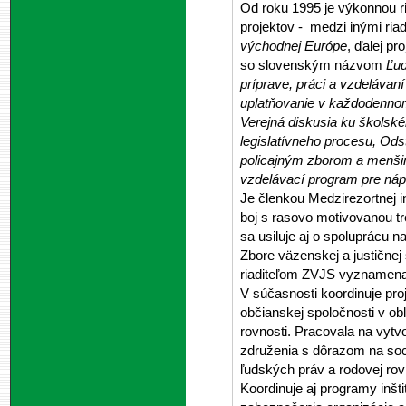
Od roku 1995 je výkonnou r
projektov - medzi inými riad
východnej Európe
, ďalej p
so slovenským názvom
Ľu
príprave, práci a vzdelávaní
uplatňovanie v každodennom 
Verejná diskusia ku školské
legislatívneho procesu, Ods
policajným zborom a menš
vzdelávací program pre ná
Je členkou Medzirezortnej i
boj s rasovo motivovanou t
sa usiluje aj o spoluprácu na
Zbore väzenskej a justičnej
riaditeľom ZVJS vyznamena
V súčasnosti koordinuje pro
občianskej spoločnosti v ob
rovnosti. Pracovala na vytvo
združenia s dôrazom na soc
ľudských práv a rodovej rov
Koordinuje aj programy inšt