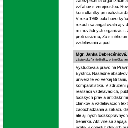
zabezpečenia organizácie a 
vzťahov s verejnosťou. Rovn
konzultantky pri realizácii ď
V roku 1998 bola hovorkyň
rokoch sa angažovala aj v ď
mimovládnych organizácií: 
proti rasizmu, Za silného 
vzdelávania a pod.
Mgr. Janka Debrecéniová,
zástukpkyňa riaditeľky, právnička, an
Vyštudovala právo na Právni
Bystrici. Následne absolvo
univerzite vo Veľkej Británi
komparatistika. V združení 
realizácii vzdelávacích, pu
ľudských práv a antidiskrimi
článkov a vzdelávacích tex
zaobchádzania a zákazu dis
ale aj iných ľudskoprávnych
trénerka. Aktívne sa zapáj
politík v oblasti ľudských p