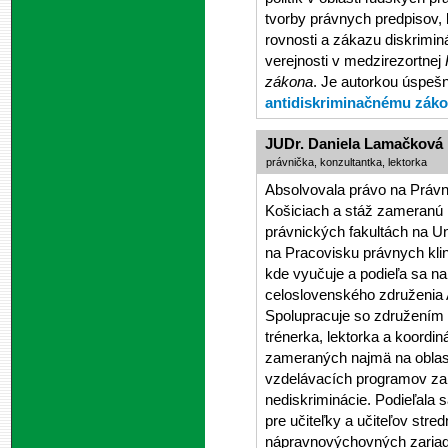
tvorby právnych predpisov, 
rovnosti a zákazu diskrimin
verejnosti v medzirezortnej
zákona
. Je autorkou úspešn
antidiskriminačnému zák
JUDr. Daniela Lamačková
právnička, konzultantka, lektorka
Absolvovala právo na Právnic
Košiciach a stáž zameranú n
právnických fakultách na U
na Pracovisku právnych klin
kde vyučuje a podieľa sa na
celoslovenského združenia A
Spolupracuje so združením
trénerka, lektorka a koord
zameraných najmä na oblas
vzdelávacích programov za
nediskriminácie. Podieľala s
pre učiteľky a učiteľov str
nápravnovýchovných zariad