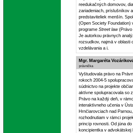
reedukačných domovov, dia
zariadeniach, príslušníkov a
predstaviteliek menšín. Spo
(Open Society Foundation)
programe
Street law
(Právo 
Je autorkou právnych analý
rozsudkov, najmä v oblasti 
vzdelávania a i.
Mgr. Margaréta Vozárikov
právnička
Vyštudovala právo na Právni
rokoch 2004-5 spolupracova
súdnictvo na projekte obči
aktívne spolupracovala so
Právo na každý deň, v rámc
interaktívneho učenia v Úst
Hrnčiarovciach nad Parnou,
rozhodnutiam v rámci proje
princíp rovnosti. Od júna d
koncipientka v advokátskej k