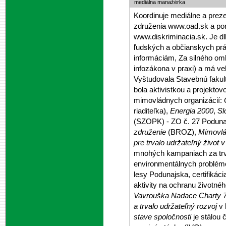
mediálna manažérka
Koordinuje mediálne a preze
združenia www.oad.sk a por
www.diskriminacia.sk. Je dl
ľudských a občianskych prá
informáciám, Za silného om
infozákona v praxi) a má ve
Vyštudovala Stavebnú fakul
bola aktivistkou a projekt
mimovládnych organizácií:
riaditeľka),
Energia 2000
,
Sl
(SZOPK) - ZO č. 27 Podun
združenie
(BROZ),
Mimovlá
pre trvalo udržateľný život 
mnohých kampaniach za trva
environmentálnych problémo
lesy Podunajska, certifikác
aktivity na ochranu životnéh
Vavrouška Nadace Charty 
a trvalo udržateľný rozvoj
v 
stave spoločnosti
je stálou 