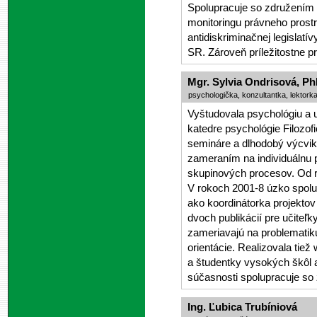
Spolupracuje so združením
monitoringu právneho pros
antidiskriminačnej legislatív
SR. Zároveň príležitostne pr
Mgr. Sylvia Ondrisová, Ph
psychologička, konzultantka, lektork
Vyštudovala psychológiu a 
katedre psychológie Filozofi
semináre a dlhodobý výcvik
zameraním na individuálnu p
skupinových procesov. Od 
V rokoch 2001-8 úzko spol
ako koordinátorka projektov 
dvoch publikácií pre učiteľk
zameriavajú na problematik
orientácie. Realizovala tie
a študentky vysokých škôl a
súčasnosti spolupracuje so 
Ing. Ľubica Trubíniová