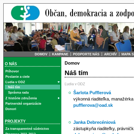
DOMOV
KAMPANE
PODPORTE NÁS
ARCHÍV
MAPA 
Domov
O NÁS
Náš tím
Príhovor
Poslanie a ciele
Ľudia v ODZ
Ľudia v ODZ
Náš tím
Šarlota Pufflerová
Správna rada
výkonná riaditeľka, manažérka
Z histórie združenia
Partnerské organizácie
pufflerova@oad.sk
Donori
PROJEKTY
Janka Debrecéniová
zástupkyňa riaditeľky, právničk
Za transparentné súdnictvo