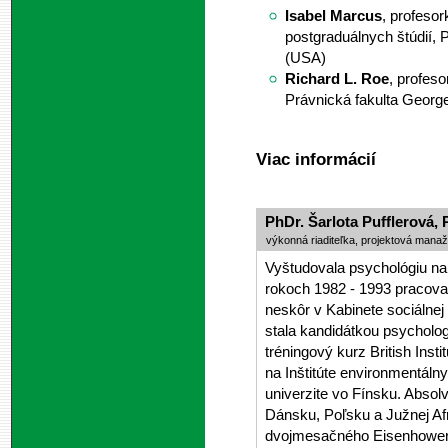
Isabel Marcus
, profeso
postgraduálnych štúdií, 
(USA)
Richard L. Roe
, profeso
Právnická fakulta Georg
Viac informácií
PhDr. Šarlota Pufflerová, 
výkonná riaditeľka, projektová manaž
Vyštudovala psychológiu na
rokoch 1982 - 1993 pracova
neskôr v Kabinete sociálnej
stala kandidátkou psycholo
tréningový kurz British Ins
na Inštitúte environmentál
univerzite vo Fínsku. Absolv
Dánsku, Poľsku a Južnej Af
dvojmesačného Eisenhower F