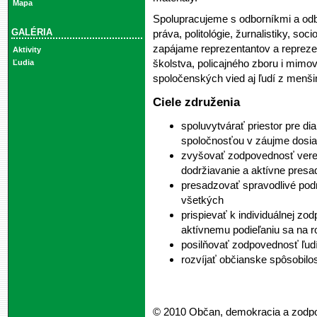
Mapa
Spolupracujeme s odborníkmi a odb
GALÉRIA
práva, politológie, žurnalistiky, soci
zapájame reprezentantov a reprezen
Aktivity
školstva, policajného zboru i mimo
Ľudia
spoločenských vied aj ľudí z menš
Ciele združenia
spoluvytvárať priestor pre d
spoločnosťou v záujme dosi
zvyšovať zodpovednosť verejn
dodržiavanie a aktívne pres
presadzovať spravodlivé pod
všetkých
prispievať k individuálnej zod
aktívnemu podieľaniu sa na 
posilňovať zodpovednosť ľudí
rozvíjať občianske spôsobilos
© 2010 Občan, demokracia a zodp