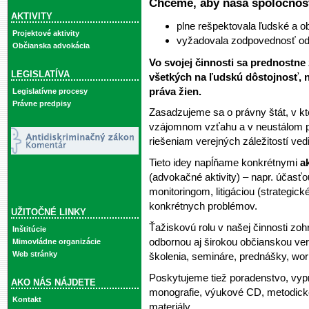
Chceme, aby naša spoločnos
AKTIVITY
plne rešpektovala ľudské a o
Projektové aktivity
vyžadovala zodpovednosť od 
Občianska advokácia
Vo svojej činnosti sa prednostn
LEGISLATÍVA
všetkých na ľudskú dôstojnosť, 
práva žien.
Legislatívne procesy
Právne predpisy
Zasadzujeme sa o právny štát, v k
vzájomnom vzťahu a v neustálom p
riešeniam verejných záležitostí ved
Tieto idey napĺňame konkrétnymi
a
(advokačné aktivity) – napr. účasťou
monitoringom, litigáciou (strategic
konkrétnych problémov.
UŽITOČNÉ LINKY
Ťažiskovú rolu v našej činnosti zo
Inštitúcie
odbornou aj širokou občianskou ver
Mimovládne organizácie
Web stránky
školenia, semináre, prednášky, wor
Poskytujeme tiež poradenstvo, v
AKO NÁS NÁJDETE
monografie, výukové CD, metodické
Kontakt
materiály.