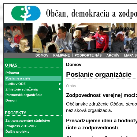
DOMOV
KAMPANE
PODPORTE NÁS
ARCHÍV
MAPA 
Domov
O NÁS
Poslanie organizácie
Príhovor
Poslanie a ciele
Ľudia v ODZ
O nás
Z histórie združenia
Zodpovednosť verejnej moci
Partnerské organizácie
Donori
Občianske združenie
Občan, demo
nezisková organizácia.
PROJEKTY
Presadzujeme ideu a hodnoty 
Za transparentné súdnictvo
Progress 2011-2012
úcte a zodpovednosti.
Ďalšie projekty